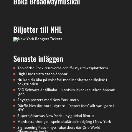
Boka Broadwaymusikal
Biljetter till NHL
Senaste inläggen
Top of the Rock renoveras och får ny utsiktsplattform
High Lines sista etapp öppnar
Nu kan du åka på valsafari med Manhattans skyline i
bakgrunden
FAO Schwarz är tillbaka – ikoniska leksaksbutiken öppnar
igen
Snygga posters med New York-motiv
Därför blev ditt hotell dyrare – ”resort fees” allt vanligare i
NYC
Superhjältarnas New York – ny guidad filmtur
Manhattanhenge – spektakulär solnedgång i New York
Sightseeing Pass – nytt rabattkort där One World
Observatory ingår