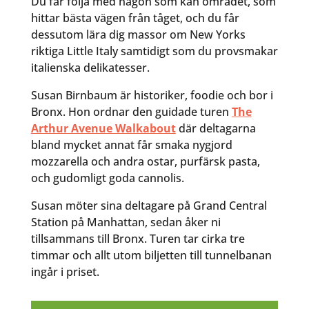
Du får följa med någon som kan området, som
hittar bästa vägen från tåget, och du får
dessutom lära dig massor om New Yorks
riktiga Little Italy samtidigt som du provsmakar
italienska delikatesser.
Susan Birnbaum är historiker, foodie och bor i
Bronx. Hon ordnar den guidade turen
The
Arthur Avenue Walkabout
där deltagarna
bland mycket annat får smaka nygjord
mozzarella och andra ostar, purfärsk pasta,
och gudomligt goda cannolis.
Susan möter sina deltagare på Grand Central
Station på Manhattan, sedan åker ni
tillsammans till Bronx. Turen tar cirka tre
timmar och allt utom biljetten till tunnelbanan
ingår i priset.