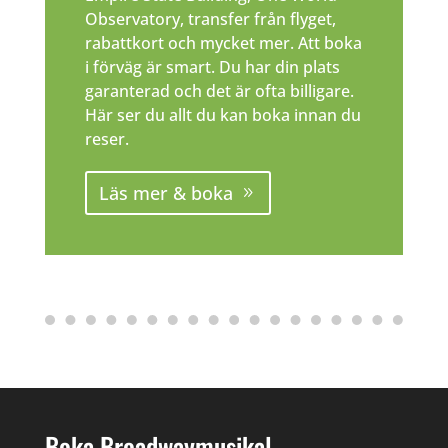
Observatory, transfer från flyget,
rabattkort och mycket mer. Att boka
i förväg är smart. Du har din plats
garanterad och det är ofta billigare.
Här ser du allt du kan boka innan du
reser.
Läs mer & boka
Boka Broadwaymusikal