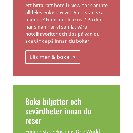
Att hitta rätt hotell i New York är inte
alldeles enkelt, vi vet. Var i stan ska
man bo? Finns det frukost? På den
här sidan har vi samlat våra
hotellfavoriter och tips på vad du
ska tänka på innan du bokar.
Läs mer & boka
Boka biljetter och
sevärdheter innan du
reser
Empire State Building, One World