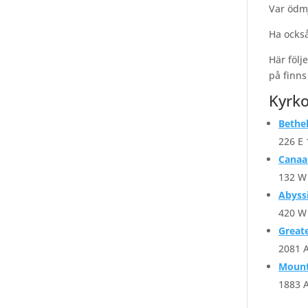
Var ödmj
Ha också
Här följ
på finns
Kyrko
Bethe
226 E 
Canaa
132 W 
Abyss
420 W 
Great
2081 A
Mount
1883 A