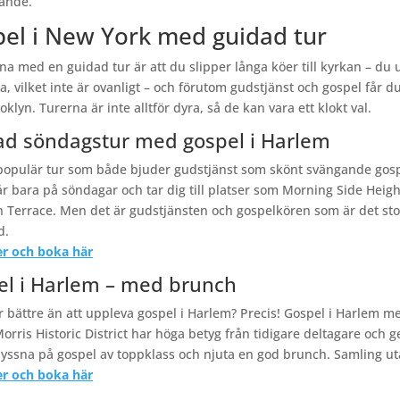
ande.
el i New York med guidad tur
na med en guidad tur är att du slipper långa köer till kyrkan – du 
, vilket inte är ovanligt – och förutom gudstjänst och gospel får
oklyn. Turerna är inte alltför dyra, så de kan vara ett klokt val.
ad söndagstur med gospel i Harlem
populär tur som både bjuder gudstjänst som skönt svängande gosp
r bara på söndagar och tar dig till platser som Morning Side Heigh
 Terrace. Men det är gudstjänsten och gospelkören som är det stor
d.
r och boka här
el i Harlem – med brunch
r bättre än att uppleva gospel i Harlem? Precis! Gospel i Harlem 
Morris Historic District har höga betyg från tidigare deltagare och 
lyssna på gospel av toppklass och njuta en god brunch. Samling ut
r och boka här