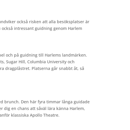
undviker också risken att alla besöksplatser är
 du också intressant guidning genom Harlem
el och på guidning till Harlems landmärken.
ts, Sugar Hill, Columbia University och
a dragplåstret. Platserna går snabbt åt, så
med brunch. Den här fyra timmar långa guidade
ger dig en chans att såväl lära känna Harlem,
anför klassiska Apollo Theatre.