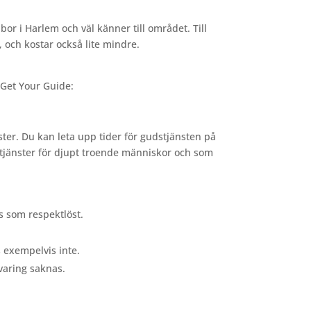
or i Harlem och väl känner till området. Till
a, och kostar också lite mindre.
 Get Your Guide:
ter. Du kan leta upp tider för gudstjänsten på
dstjänster för djupt troende människor och som
s som respektlöst.
s exempelvis inte.
rvaring saknas.