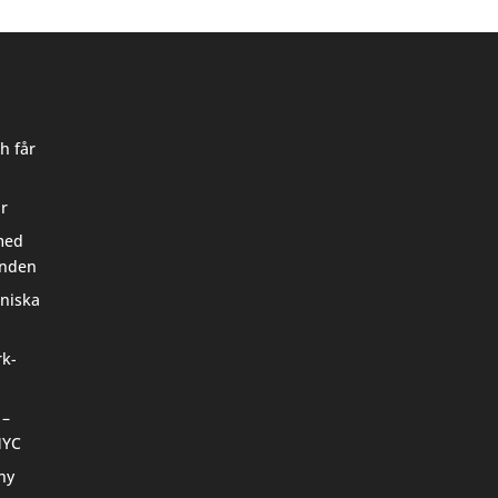
h får
ar
med
unden
oniska
rk-
 –
 NYC
ny