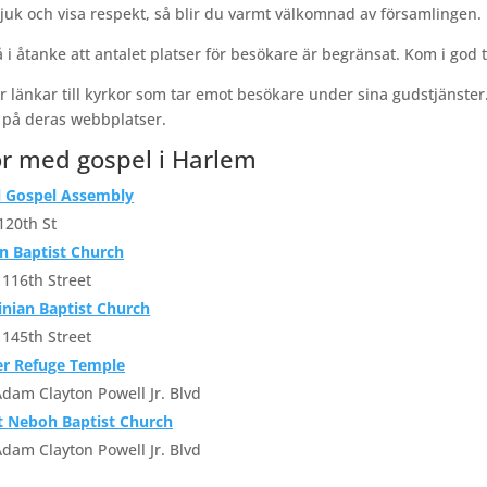
uk och visa respekt, så blir du varmt välkomnad av församlingen.
 i åtanke att antalet platser för besökare är begränsat. Kom i god 
er länkar till kyrkor som tar emot besökare under sina gudstjänste
 på deras webbplatser.
r med gospel i Harlem
l Gospel Assembly
120th St
n Baptist Church
116th Street
inian Baptist Church
145th Street
er Refuge Temple
dam Clayton Powell Jr. Blvd
 Neboh Baptist Church
dam Clayton Powell Jr. Blvd