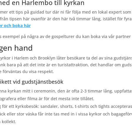
med en Harlembo till kyrkan
er ett tips på guidad tur där ni får följa med en lokal expert som b
 från tipsen här ovanför är den här två timmar lång, istället för fyr
r och boka här
s exempel på några av de gospelturer du kan boka via vår partner
gen hand
rkor i Harlem och Brooklyn låter besökare ta del av sina gudstjäns
änk bara på att det inte är en turistattraktion, det handlar om gu
 förväntas du visa respekt.
tikett vid gudstjänstbesök
mna kyrkan mitt i ceremonin, den är ofta 2-3 timmar lång, uppfatta
tografera eller filma är för det mesta inte tillåtet.
g för ett kyrkobesök: sandaler, shorts, t-shirts och tights acceptera
ck eller stor väska får inte tas med in i vissa kyrkor och bagagefö
kollekt.