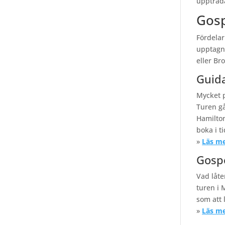
uppträd
Gosp
Fördelar
upptagna
eller Bro
Guid
Mycket 
Turen gå
Hamilton
boka i ti
»
Läs me
Gosp
Vad låte
turen i 
som att 
»
Läs me