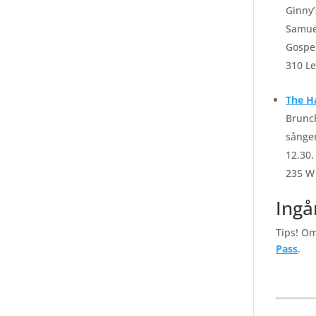
Ginny
Samue
Gospel
310 L
The H
Brunch
sången
12.30.
235 W 
Ingå
Tips! Om
Pass
.