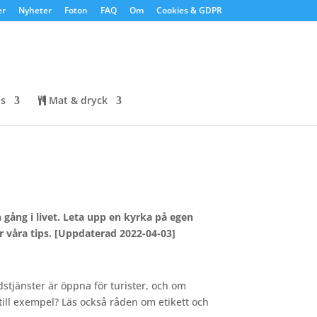
er
Nyheter
Foton
FAQ
Om
Cookies & GDPR
ps
Mat & dryck
gång i livet. Leta upp en kyrka på egen
r våra tips. [Uppdaterad 2022-04-03]
dstjänster är öppna för turister, och om
till exempel? Läs också råden om etikett och