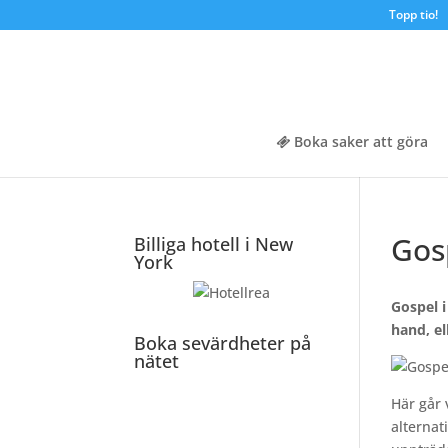
Topp tio!
Boka saker att göra
Gosp
Billiga hotell i New
York
Gospel i
hand, el
Boka sevärdheter på
nätet
Här går 
alternat