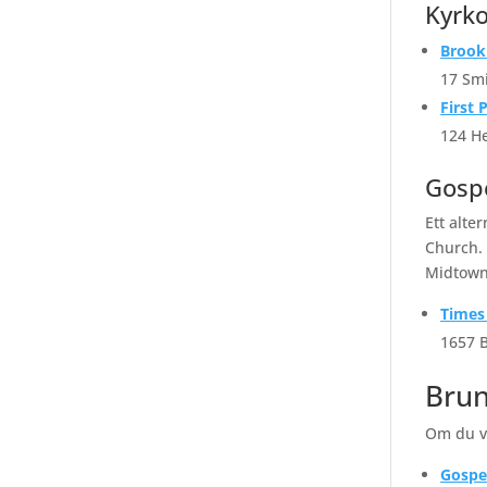
Kyrko
Brook
17 Smi
First 
124 He
Gosp
Ett alte
Church. 
Midtown
Times
1657 
Brun
Om du vi
Gospe