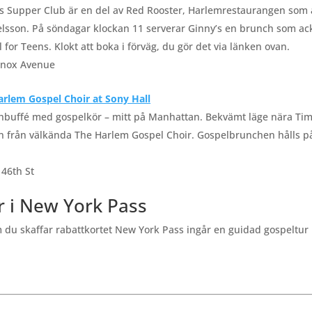
’s Supper Club är en del av Red Rooster, Harlemrestaurangen som
lsson. På söndagar klockan 11 serverar Ginny’s en brunch som ac
 for Teens. Klokt att boka i förväg, du gör det via länken ovan.
enox Avenue
arlem Gospel Choir at Sony Hall
buffé med gospelkör – mitt på Manhattan. Bekvämt läge nära Times
 från välkända The Harlem Gospel Choir. Gospelbrunchen hålls på
46th St
r i New York Pass
 du skaffar rabattkortet New York Pass ingår en guidad gospeltur