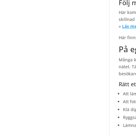
Följ 
Här komm
skillnad
»
Läs me
Här finn
På e
Många ky
nätet. T
besökare
Rätt e
Att lä
Att fo
Klä di
Ryggsä
Lämna 