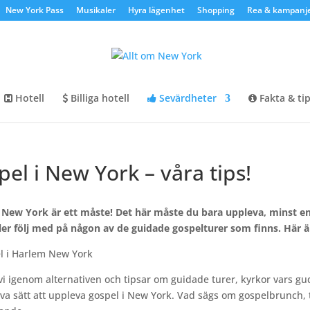
New York Pass
Musikaler
Hyra lägenhet
Shopping
Rea & kampanj
Hotell
Billiga hotell
Sevärdheter
Fakta & ti
el i New York – våra tips!
 New York är ett måste! Det här måste du bara uppleva, minst en 
ler följ med på någon av de guidade gospelturer som finns. Här ä
vi igenom alternativen och tipsar om guidade turer, kyrkor vars gu
iva sätt att uppleva gospel i New York. Vad sägs om gospelbrunch, 