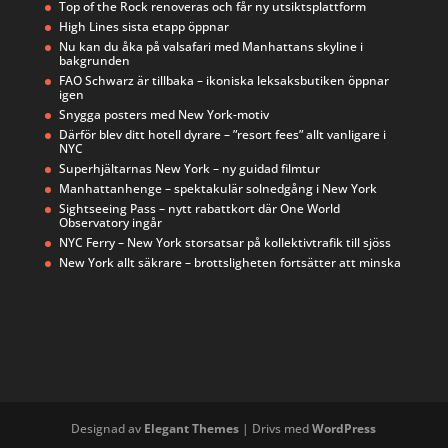
Top of the Rock renoveras och får ny utsiktsplattform
High Lines sista etapp öppnar
Nu kan du åka på valsafari med Manhattans skyline i
bakgrunden
FAO Schwarz är tillbaka – ikoniska leksaksbutiken öppnar
igen
Snygga posters med New York-motiv
Därför blev ditt hotell dyrare – ”resort fees” allt vanligare i
NYC
Superhjältarnas New York – ny guidad filmtur
Manhattanhenge – spektakulär solnedgång i New York
Sightseeing Pass – nytt rabattkort där One World
Observatory ingår
NYC Ferry – New York storsatsar på kollektivtrafik till sjöss
New York allt säkrare – brottsligheten fortsätter att minska
Designad av
Elegant Themes
| Drivs med
WordPress