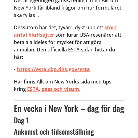
Det är egentligen ganska enkelt, men Allt om
New York får ibland frågor om hur formuläret
ska fyllas i.
Dessutom har det, tyvärr, dykt upp ett
stort
antal bluffsajter
som lurar USA-resenärer att
betala alldeles för mycket för att göra
anmälan. Den officiella ESTA-sidan hittar du
här:
•
https://esta.cbp.dhs.gov/esta
Här finns Allt om New Yorks sida med tips
kring
ESTA, pass och visum
.
En vecka i New York – dag för dag
Dag 1
Ankomst och tidsomställning