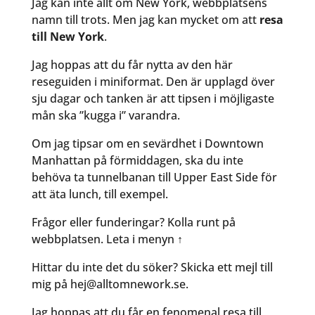
Jag kan inte allt om New York, webbplatsens
namn till trots. Men jag kan mycket om att
resa
till New York
.
Jag hoppas att du får nytta av den här
reseguiden i miniformat. Den är upplagd över
sju dagar och tanken är att tipsen i möjligaste
mån ska ”kugga i” varandra.
Om jag tipsar om en sevärdhet i Downtown
Manhattan på förmiddagen, ska du inte
behöva ta tunnelbanan till Upper East Side för
att äta lunch, till exempel.
Frågor eller funderingar? Kolla runt på
webbplatsen. Leta i menyn ↑
Hittar du inte det du söker? Skicka ett mejl till
mig på hej@alltomnework.se.
Jag hoppas att du får en fenomenal resa till