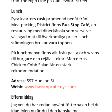
från The High Line på Gansevoort Street.
Lunch
Fyra kvarters rask promenad nedåt från
Meatpacking District finns
Bus Stop Café
, en
restaurang med dinerkänsla som serverar
vällagad mat till överkomliga priser – och
stämningen brukar vara toppen.
På lunchmenyn finns allt från pasta och wraps
till burgare och rejäla stekar. Men deras
Chicken Cobb Salad får en stark
rekommendation.
Adress:
597 Hudson St
Webb:
www.busstopcafe-nyc.com
Eftermiddag
Jag vet, du har redan använt fötterna en hel del
idag. Men nu är du i den kanske mest