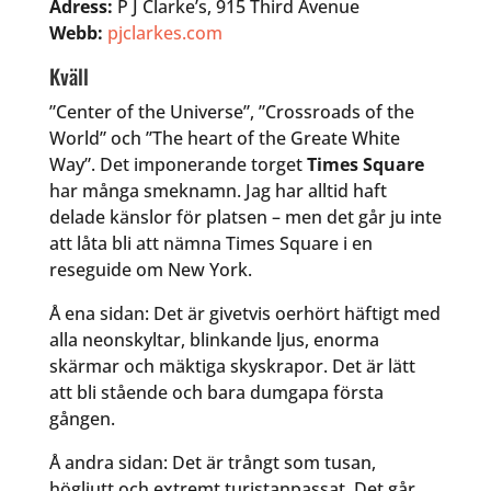
Adress:
P J Clarke’s, 915 Third Avenue
Webb:
pjclarkes.com
Kväll
”Center of the Universe”, ”Crossroads of the
World” och ”The heart of the Greate White
Way”. Det imponerande torget
Times Square
har många smeknamn. Jag har alltid haft
delade känslor för platsen – men det går ju inte
att låta bli att nämna Times Square i en
reseguide om New York.
Å ena sidan: Det är givetvis oerhört häftigt med
alla neonskyltar, blinkande ljus, enorma
skärmar och mäktiga skyskrapor. Det är lätt
att bli stående och bara dumgapa första
gången.
Å andra sidan: Det är trångt som tusan,
högljutt och extremt turistanpassat. Det går