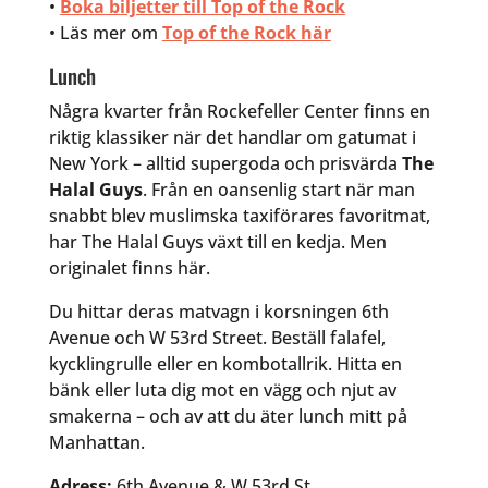
•
Boka biljetter till Top of the Rock
• Läs mer om
Top of the Rock här
Lunch
Några kvarter från Rockefeller Center finns en
riktig klassiker när det handlar om gatumat i
New York – alltid supergoda och prisvärda
The
Halal Guys
. Från en oansenlig start när man
snabbt blev muslimska taxiförares favoritmat,
har The Halal Guys växt till en kedja. Men
originalet finns här.
Du hittar deras matvagn i korsningen 6th
Avenue och W 53rd Street. Beställ falafel,
kycklingrulle eller en kombotallrik. Hitta en
bänk eller luta dig mot en vägg och njut av
smakerna – och av att du äter lunch mitt på
Manhattan.
Adress:
6th Avenue & W 53rd St