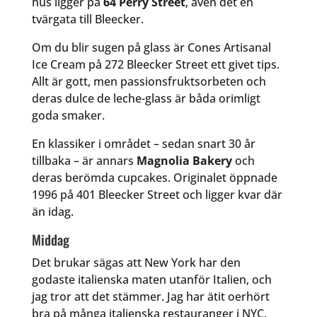
hus ligger på
64 Perry Street
, även det en
tvärgata till Bleecker.
Om du blir sugen på glass är Cones Artisanal
Ice Cream på 272 Bleecker Street ett givet tips.
Allt är gott, men passionsfruktsorbeten och
deras dulce de leche-glass är båda orimligt
goda smaker.
En klassiker i området – sedan snart 30 år
tillbaka – är annars
Magnolia Bakery
och
deras berömda cupcakes. Originalet öppnade
1996 på 401 Bleecker Street och ligger kvar där
än idag.
Middag
Det brukar sägas att New York har den
godaste italienska maten utanför Italien, och
jag tror att det stämmer. Jag har ätit oerhört
bra på många italienska restauranger i NYC.