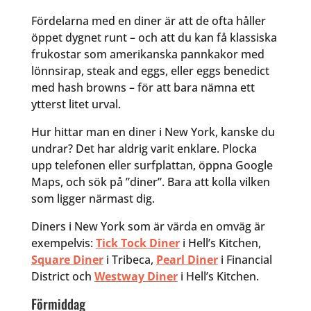
Fördelarna med en diner är att de ofta håller
öppet dygnet runt – och att du kan få klassiska
frukostar som amerikanska pannkakor med
lönnsirap, steak and eggs, eller eggs benedict
med hash browns – för att bara nämna ett
ytterst litet urval.
Hur hittar man en diner i New York, kanske du
undrar? Det har aldrig varit enklare. Plocka
upp telefonen eller surfplattan, öppna Google
Maps, och sök på ”diner”. Bara att kolla vilken
som ligger närmast dig.
Diners i New York som är värda en omväg är
exempelvis:
Tick Tock Diner
i Hell’s Kitchen,
Square Diner
i Tribeca,
Pearl Diner
i Financial
District och
Westway Diner
i Hell’s Kitchen.
Förmiddag