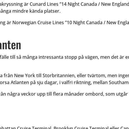
akryssning är Cunard Lines ”14 Night Canada / New England
många mindre kända platser.
ng är Norwegian Cruise Lines ”10 Night Canada / New Engla
anten
llfälle till så många intressanta stopp på vägen, men det är 
ka från New York till Storbritannien, eller tvärtom, men ing
rsa Atlanten på sju dagar, i valfri riktning, mellan South
ån några veckor upp till flera månader ombord, som utgår fr
nhattan Cruise Terminal, Brooklyn Cruise Terminal eller Ca