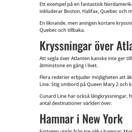
Ett exempel på en fantastisk Nordamerik
inkluderar Boston, Halifax, Quebec och 
En liknande, men aningen kortare kryssni
Quebec och tillbaka.
Kryssningar över Atl
Att segla över Atlanten kanske inte ger ti
åtminstone en gång i livet.
Flera rederier erbjuder möjligheten att å
Line. Stig ombord på Queen Mary 2 och ko
Cunard Line har också långkryssningar, fr
antal destinationer världen över.
Hamnar i New York
Fartygen utgår från tre olika hamnar: Ma