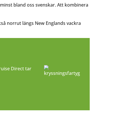
 minst bland oss svenskar. Att kombinera
kså norrut längs New Englands vackra
uise Direct tar