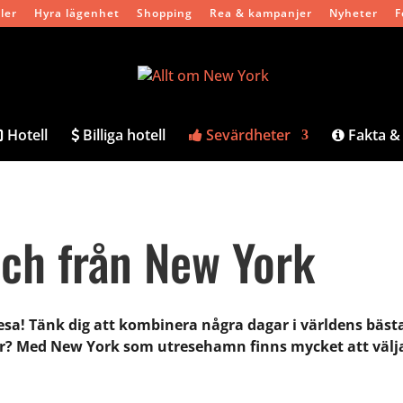
ler
Hyra lägenhet
Shopping
Rea & kampanjer
Nyheter
F
Hotell
Billiga hotell
Sevärdheter
Fakta & 
och från New York
esa! Tänk dig att kombinera några dagar i världens bästa
er? Med New York som utresehamn finns mycket att välja