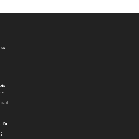
 ny
n
a
tiv
sort
uidad
t där
på