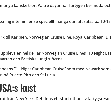
ånga kanske tror. På tre dagar når fartygen Bermuda och eft
ning inte hinner se speciellt många öar, att satsa på 10-15 
ork till Karibien. Norwegian Cruise Line, Royal Caribbean, D
 uppleva en hel del, är Norwegian Cruise Lines ”10 Night Ea
aarten och Brittiska jungfruöarna.
ribbeans ”11 Night Caribbean Cruise” som med Newark som
n på Puerto Rico och St Lucia.
USA:s kust
rrut från New York. Det finns ett stort utbud av fartygsres
.