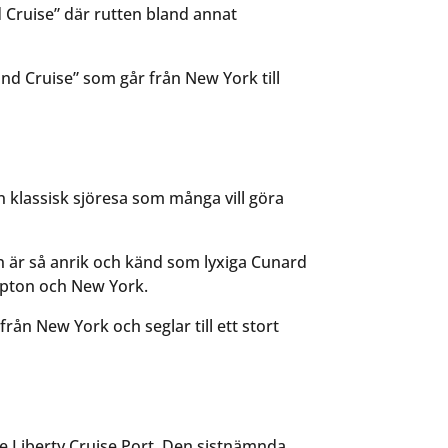
 Cruise” där rutten bland annat
nd Cruise” som går från New York till
en klassisk sjöresa som många vill göra
en är så anrik och känd som lyxiga Cunard
ampton och New York.
ån New York och seglar till ett stort
pe Liberty Cruise Port. Den sistnämnda