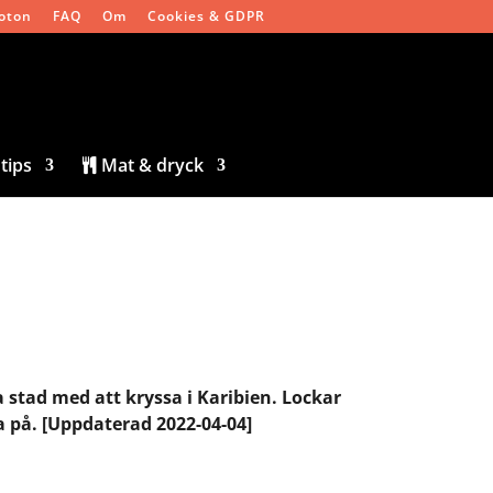
oton
FAQ
Om
Cookies & GDPR
tips
Mat & dryck
 stad med att kryssa i Karibien. Lockar
 på. [Uppdaterad 2022-04-04]