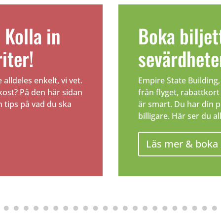
 Kolla in
Boka biljet
iter!
sevärdhete
 alldeles enkelt, vi vet.
Empire State Building
ukost? På den här sidan
från flyget, rabattkor
h tips på vad du ska
är smart. Du har din p
billigare. Här ser du a
Läs mer & boka