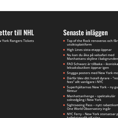
jetter till NHL
Senaste inläggen
Top of the Rock renoveras och får
utsiktsplattform
High Lines sista etapp öppnar
Nu kan du åka på valsafari med
Manhattans skyline i bakgrunde
FAO Schwarz är tillbaka – ikonisk
leksaksbutiken öppnar igen
Snygga posters med New York-mo
Därför blev ditt hotell dyrare – ”re
fees” allt vanligare i NYC
Superhjältarnas New York – ny g
filmtur
Manhattanhenge – spektakulär
solnedgång i New York
Sightseeing Pass – nytt rabattkor
One World Observatory ingår
NYC Ferry – New York storsatsar 
kollektivtrafik till sjöss