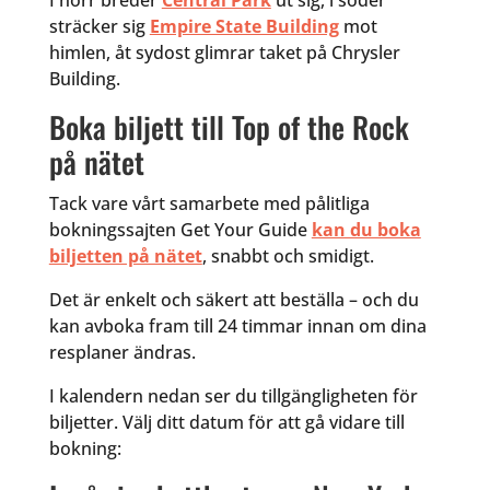
I norr breder
Central Park
ut sig, i söder
sträcker sig
Empire State Building
mot
himlen, åt sydost glimrar taket på Chrysler
Building.
Boka biljett till Top of the Rock
på nätet
Tack vare vårt samarbete med pålitliga
bokningssajten Get Your Guide
kan du boka
biljetten på nätet
, snabbt och smidigt.
Det är enkelt och säkert att beställa – och du
kan avboka fram till 24 timmar innan om dina
resplaner ändras.
I kalendern nedan ser du tillgängligheten för
biljetter. Välj ditt datum för att gå vidare till
bokning: