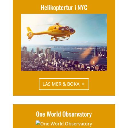
Helikoptertur i NYC
LÄS MER & BOKA
One World Observatory