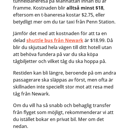
tunnelbaneresa på Manhattan innan du är
framme. Kostnaden blir
alltså minst $18
,
eftersom en t-baneresa kostar $2.75, eller
betydligt mer om du tar taxi från Penn Station.
Jämför det med att kostnaden för att ta en
delad
shuttle bus från Newark
är $18.99. Då
blir du skjutsad hela vägen till ditt hotell utan
att behöva fundera på var du ska köpa
tågbiljetter och vilket tåg du ska hoppa på.
Restiden kan bli längre, beroende på om andra
passagerare ska släppas av först, men ofta är
skillnaden inte speciellt stor mot att resa med
tåg från Newark.
Om du vill ha så snabb och behaglig transfer
från flyget som möjligt, rekommenderar vi att
du istället bokar en privat bil. Mer om det
nedan.