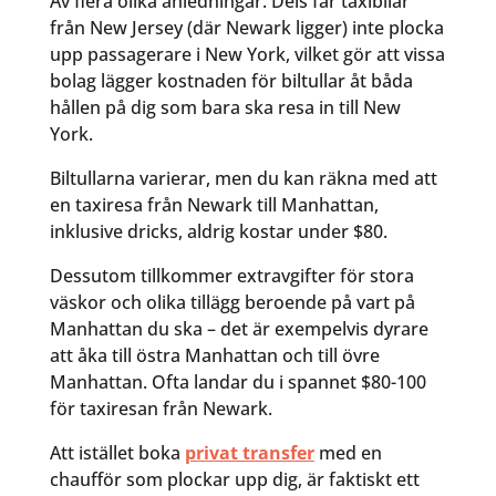
Av flera olika anledningar. Dels får taxibilar
från New Jersey (där Newark ligger) inte plocka
upp passagerare i New York, vilket gör att vissa
bolag lägger kostnaden för biltullar åt båda
hållen på dig som bara ska resa in till New
York.
Biltullarna varierar, men du kan räkna med att
en taxiresa från Newark till Manhattan,
inklusive dricks, aldrig kostar under $80.
Dessutom tillkommer extravgifter för stora
väskor och olika tillägg beroende på vart på
Manhattan du ska – det är exempelvis dyrare
att åka till östra Manhattan och till övre
Manhattan. Ofta landar du i spannet $80-100
för taxiresan från Newark.
Att istället boka
privat transfer
med en
chaufför som plockar upp dig, är faktiskt ett